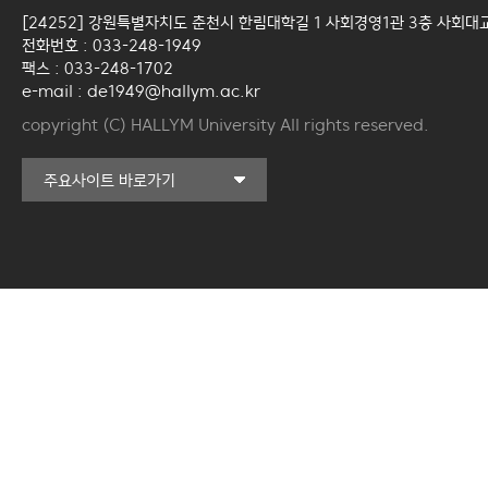
[24252] 강원특별자치도 춘천시 한림대학길 1 사회경영1관 3층 사회대
전화번호 : 033-248-1949
팩스 : 033-248-1702
e-mail : de1949@hallym.ac.kr
copyright (C) HALLYM University All rights reserved.
커뮤니티교육원
주요사이트 바로가기
일송아트홀
한림대학교의료원
국제학생증신청
한림대학교 LINC 3.0
사업단
캠퍼스라이프카운슬링센터