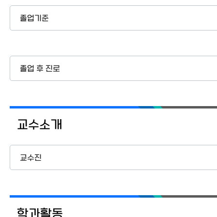
졸업기준
졸업 후 진로
교수소개
교수진
학과활동