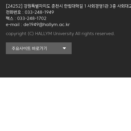
[24252] 강원특별자치도 춘천시 한림대학길 1 사회경영1관 3층 사회대
전화번호 : 033-248-1949
팩스 : 033-248-1702
e-mail : de1949@hallym.ac.kr
copyright (C) HALLYM University All rights reserved.
커뮤니티교육원
주요사이트 바로가기
일송아트홀
한림대학교의료원
국제학생증신청
한림대학교 LINC 3.0
사업단
캠퍼스라이프카운슬링센터