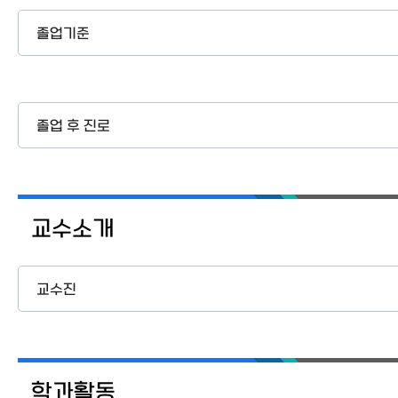
졸업기준
졸업 후 진로
교수소개
교수진
학과활동