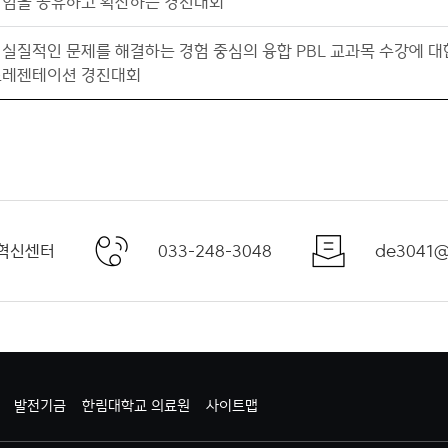
경험을 공유하고 확산하는 경진대회
실질적인 문제를 해결하는 경험 중심의 융합 PBL 교과목 수강에 대
프레젠테이션 경진대회
혁신센터
033-248-3048
de3041@
발전기금
한림대학교 의료원
사이트맵