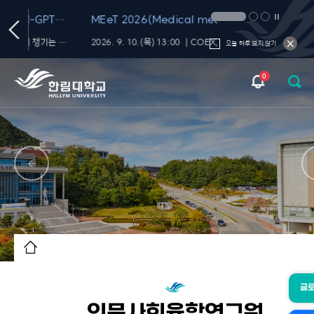
PT
MEeT 2026(Medical meets
Technology 2026)
학내 대화의 신뢰를 재미있고 편하게 챙기는 FactChat
2026. 9. 10.(목) 13:00 ｜COEX, 더플라츠
오늘 하루 보지 않기
0
글